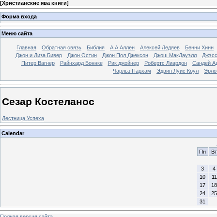
[
Христианские ява книги
]
Форма входа
Меню сайта
Главная
Обратная связь
Библия
А.А.Аллен
Алексей Ледяев
Бенни Хинн
Джон и Лиза Бивер
Джон Остин
Джон Пол Джексон
Джош МакДауэлл
Джэсс
Питер Вагнер
Райнхард Боннке
Рик джойнер
Робертс Лиардон
Сандей А
Чарльз Пархам
Эдвин Луис Коул
Эрло
Сезар Костеланос
Лестница Успеха
Calendar
Пн
Вт
3
4
10
11
17
18
24
25
31
Полная версия сайта