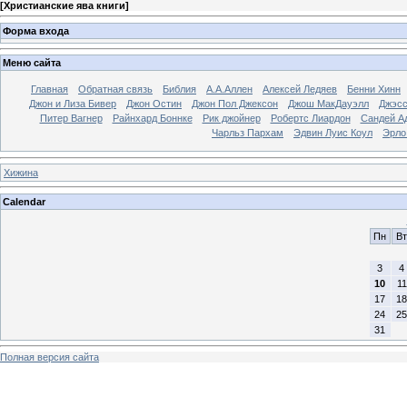
[
Христианские ява книги
]
Форма входа
Меню сайта
Главная
Обратная связь
Библия
А.А.Аллен
Алексей Ледяев
Бенни Хинн
Джон и Лиза Бивер
Джон Остин
Джон Пол Джексон
Джош МакДауэлл
Джэсс
Питер Вагнер
Райнхард Боннке
Рик джойнер
Робертс Лиардон
Сандей А
Чарльз Пархам
Эдвин Луис Коул
Эрло
Хижина
Calendar
Пн
Вт
3
4
10
11
17
18
24
25
31
Полная версия сайта